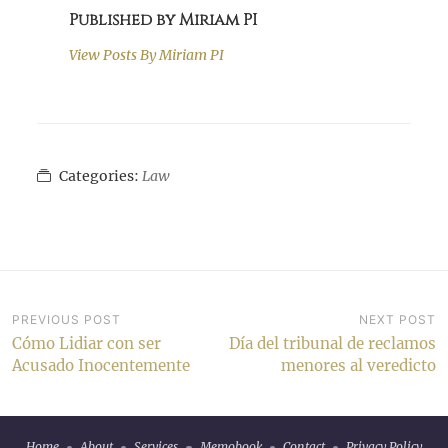
Published by Miriam PI
View Posts By
Miriam PI
Categories:
Law
Post
PREVIOUS POST
NEXT POST
Cómo Lidiar con ser
Día del tribunal de reclamos
navigation
Acusado Inocentemente
menores al veredicto
Home
About
Services
Memobook
Contact
Privacy Policy